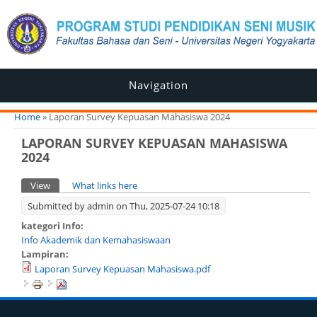
Navigation
You are here
Home
» Laporan Survey Kepuasan Mahasiswa 2024
LAPORAN SURVEY KEPUASAN MAHASISWA
2024
Primary tabs
View
(active tab)
What links here
Submitted by
admin
on Thu, 2025-07-24 10:18
kategori Info:
Info Akademik dan Kemahasiswaan
Lampiran:
Laporan Survey Kepuasan Mahasiswa.pdf